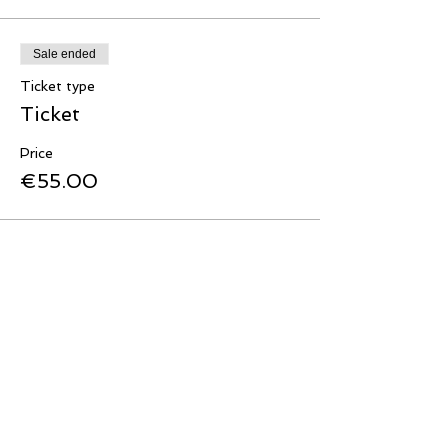
Sale ended
Ticket type
Ticket
Price
€55.00
Share This Event
Sign up for our Newsletter